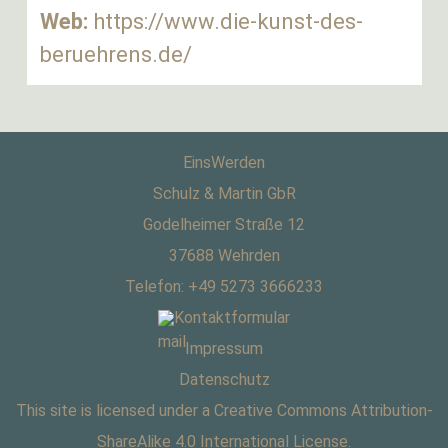
Web:
https://www.die-kunst-des-
beruehrens.de/
EinsWerden
Schulz & Martin GbR
Godelheimer Straße 12
37688 Wehrden
Telefon: +49 5273 3666233
Kontaktformular
Impressum
Datenschutz
This site is licensed under a
Creative Commons Attribution-
ShareAlike 4.0 International License
.