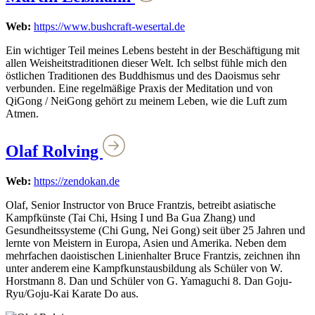
Web:
https://www.bushcraft-wesertal.de
Ein wichtiger Teil meines Lebens besteht in der Beschäftigung mit
allen Weisheitstraditionen dieser Welt. Ich selbst fühle mich den
östlichen Traditionen des Buddhismus und des Daoismus sehr
verbunden. Eine regelmäßige Praxis der Meditation und von
QiGong / NeiGong gehört zu meinem Leben, wie die Luft zum
Atmen.
Olaf Rolving
Web:
https://zendokan.de
Olaf, Senior Instructor von Bruce Frantzis, betreibt asiatische
Kampfkünste (Tai Chi, Hsing I und Ba Gua Zhang) und
Gesundheitssysteme (Chi Gung, Nei Gong) seit über 25 Jahren und
lernte von Meistern in Europa, Asien und Amerika. Neben dem
mehrfachen daoistischen Linienhalter Bruce Frantzis, zeichnen ihn
unter anderem eine Kampfkunstausbildung als Schüler von W.
Horstmann 8. Dan und Schüler von G. Yamaguchi 8. Dan Goju-
Ryu/Goju-Kai Karate Do aus.