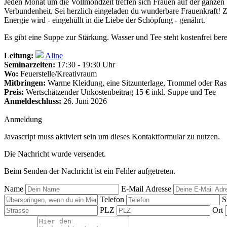
Jeden Monat um die Vollmondzeit treffen sich Frauen auf der ganzen 
Verbundenheit. Sei herzlich eingeladen du wunderbare Frauenkraft!
Energie wird - eingehüllt in die Liebe der Schöpfung - genährt.
Es gibt eine Suppe zur Stärkung. Wasser und Tee steht kostenfrei bere
Leitung:
Aline
Seminarzeiten:
17:30 - 19:30 Uhr
Wo:
Feuerstelle/Kreativraum
Mitbringen:
Warme Kleidung, eine Sitzunterlage, Trommel oder Rass
Preis:
Wertschätzender Unkostenbeitrag 15 € inkl. Suppe und Tee
Anmeldeschluss:
26. Juni 2026
Anmeldung
Javascript muss aktiviert sein um dieses Kontaktformular zu nutzen.
Die Nachricht wurde versendet.
Beim Senden der Nachricht ist ein Fehler aufgetreten.
Name
E-Mail Adresse
Telefon
S
PLZ
Ort