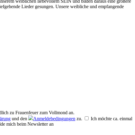
 unserem weiblichen liebevollem SEIN und bilden daraus eine größere
tiefgehende Lieder gesungen. Unsere weibliche und empfangende
dlich zu
Frauenfeuer zum Vollmond
an.
lärung
und den
Anmeldebedingungen
zu.
Ich möchte ca. einmal
de mich beim Newsletter an