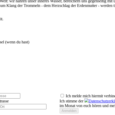
Welt: wir nähren unser inneres Wasser, bereichern uns gegenseitig mit
 Zum Klang der Trommeln - dem Herzschlag der Erdenmutter - werden 
it.
el (wenn du hast)
Ich melde mich hiermit verbin
trasse
Ich stimme der
Datenschutzerk
im Monat von euch hören und mel
Anmelden